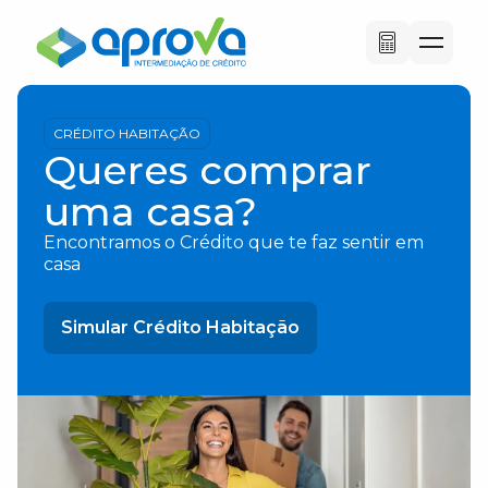
CRÉDITO HABITAÇÃO
Queres comprar
uma casa?
Encontramos o Crédito que te faz sentir em
casa
Simular Crédito Habitação