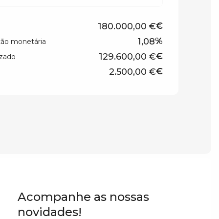
€
%
ção monetária
€
izado
€
Acompanhe as nossas
novidades!