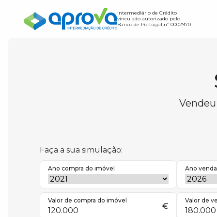
Intermediário de Crédito
vinculado autorizado pelo
Banco de Portugal nº 0002970
Crédito Habitação
Vai comprar casa?
Transferência de Crédito
Saiba quanto pode poupar
Vendeu 
Simulador Despesas
Saiba o valor das suas despesas com
Simulador Taxa de Esforço
Faça a sua simulação:
Ano compra do imóvel
Ano venda
Valor de compra do imóvel
Valor de v
€