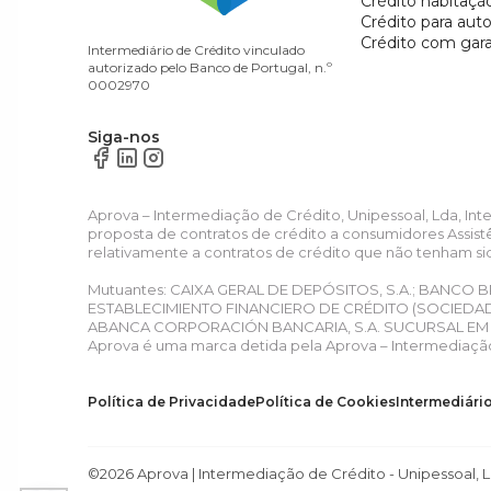
Crédito habitaçã
Crédito para aut
Crédito com gara
Intermediário de Crédito vinculado
autorizado pelo Banco de Portugal, n.º
0002970
Siga-nos
Aprova – Intermediação de Crédito, Unipessoal, Lda, In
proposta de contratos de crédito a consumidores Assist
relativamente a contratos de crédito que não tenham si
Mutuantes: CAIXA GERAL DE DEPÓSITOS, S.A.; BANCO B
ESTABLECIMIENTO FINANCIERO DE CRÉDITO (SOCIEDAD 
ABANCA CORPORACIÓN BANCARIA, S.A. SUCURSAL EM P
Aprova é uma marca detida pela Aprova – Intermediação
Política de Privacidade
Política de Cookies
Intermediári
©2026 Aprova | Intermediação de Crédito - Unipessoal, L