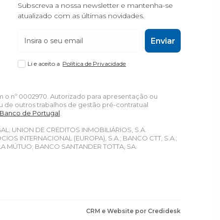
Subscreva a nossa newsletter e mantenha-se
atualizado com as últimas novidades.
Enviar
Li e aceito a
Política de Privacidade
om o nº 0002970. Autorizado para apresentação ou
u de outros trabalhos de gestão pré-contratual
 Banco de Portugal
.
GAL; UNION DE CRÉDITOS INMOBILIÁRIOS, S.A.
S INTERNACIONAL (EUROPA), S.A.; BANCO CTT, S.A.;
LA MÚTUO; BANCO SANTANDER TOTTA, SA.
CRM e Website por Credidesk