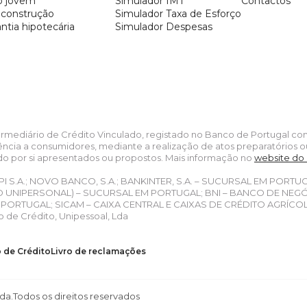
o jovem
Simulador IMT
Contactos
oconstrução
Simulador Taxa de Esforço
ntia hipotecária
Simulador Despesas
termediário de Crédito Vinculado, registado no Banco de Portugal c
ência a consumidores, mediante a realização de atos preparatórios o
do por si apresentados ou propostos. Mais informação no
website do
PI S.A.; NOVO BANCO, S.A.; BANKINTER, S.A. – SUCURSAL EM PORTU
UNIPERSONAL) – SUCURSAL EM PORTUGAL; BNI – BANCO DE NEGÓCIO
ORTUGAL; SICAM – CAIXA CENTRAL E CAIXAS DE CRÉDITO AGRÍCO
 de Crédito, Unipessoal, Lda
o de Crédito
Livro de reclamações
da.
Todos os direitos reservados