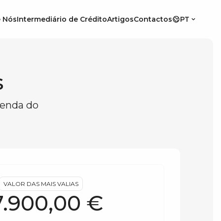
 Nós
Intermediário de Crédito
Artigos
Contactos
PT
s
venda do
l.
VALOR DAS MAIS VALIAS