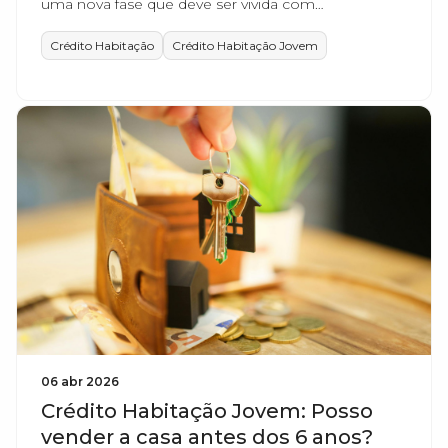
uma nova fase que deve ser vivida com
tranquilidade, mas também com alguns cuidados e
tarefas importantes.
Crédito Habitação
Crédito Habitação Jovem
06 abr 2026
Crédito Habitação Jovem: Posso
vender a casa antes dos 6 anos?