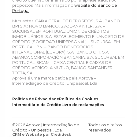
propostos. Mais informação no
website do Banco de
Portugal
.
Mutuantes: CAIXA GERAL DE DEPÓSITOS, S.A.; BANCO
BPI S.A.; NOVO BANCO, S.A.; BANKINTER, S.A. –
SUCURSAL EM PORTUGAL; UNION DE CRÉDITOS
INMOBILIÁRIOS, S.A. ESTABLECIMIENTO FINANCIERO DE
CRÉDITO (SOCIEDAD UNIPERSONAL) – SUCURSAL EM
PORTUGAL; BNI – BANCO DE NEGÓCIOS
INTERNACIONAL (EUROPA), S.A.; BANCO CTT, S.A.;
ABANCA CORPORACIÓN BANCARIA, S.A. SUCURSAL EM
PORTUGAL; SICAM – CAIXA CENTRAL E CAIXAS DE
CRÉDITO AGRÍCOLA MÚTUO; BANCO SANTANDER
TOTTA, SA.
Aprova é uma marca detida pela Aprova –
Intermediação de Crédito, Unipessoal, Lda
Política de Privacidade
Política de Cookies
Intermediário de Crédito
Livro de reclamações
©2026 Aprova | Intermediação de
Todos os direitos
Crédito - Unipessoal, Lda.
reservados
CRM e Website por Credidesk