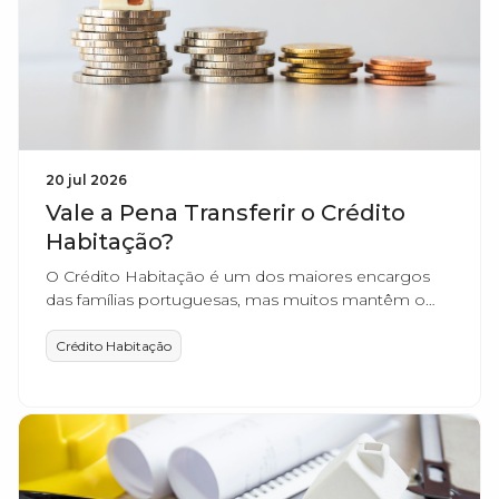
20 jul 2026
Vale a Pena Transferir o Crédito
Habitação?
O Crédito Habitação é um dos maiores encargos
das famílias portuguesas, mas muitos mantêm o
mesmo contrato durante anos sem saberem que
podem estar a pagar mais do que o necessário.
Crédito Habitação