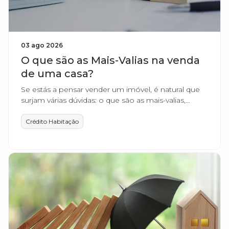
03 ago 2026
O que são as Mais-Valias na venda
de uma casa?
Se estás a pensar vender um imóvel, é natural que
surjam várias dúvidas: o que são as mais-valias,
como se calculam e será que vou ter de pagar
imposto?
Crédito Habitação