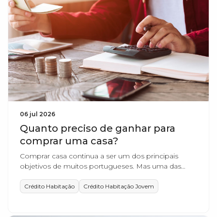
06 jul 2026
Quanto preciso de ganhar para
comprar uma casa?
Comprar casa continua a ser um dos principais
objetivos de muitos portugueses. Mas uma das
dúvidas mais comuns é: quanto deve ser o meu
ordenado para conseguir comprar casa?
Crédito Habitação
Crédito Habitação Jovem