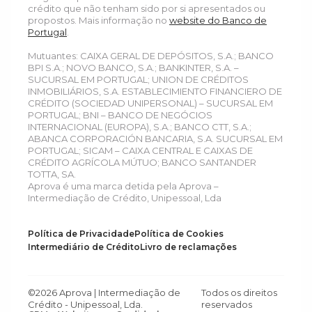
crédito que não tenham sido por si apresentados ou
propostos. Mais informação no
website do Banco de
Portugal
.
Mutuantes: CAIXA GERAL DE DEPÓSITOS, S.A.; BANCO
BPI S.A.; NOVO BANCO, S.A.; BANKINTER, S.A. –
SUCURSAL EM PORTUGAL; UNION DE CRÉDITOS
INMOBILIÁRIOS, S.A. ESTABLECIMIENTO FINANCIERO DE
CRÉDITO (SOCIEDAD UNIPERSONAL) – SUCURSAL EM
PORTUGAL; BNI – BANCO DE NEGÓCIOS
INTERNACIONAL (EUROPA), S.A.; BANCO CTT, S.A.;
ABANCA CORPORACIÓN BANCARIA, S.A. SUCURSAL EM
PORTUGAL; SICAM – CAIXA CENTRAL E CAIXAS DE
CRÉDITO AGRÍCOLA MÚTUO; BANCO SANTANDER
TOTTA, SA.
Aprova é uma marca detida pela Aprova –
Intermediação de Crédito, Unipessoal, Lda
Política de Privacidade
Política de Cookies
Intermediário de Crédito
Livro de reclamações
©2026 Aprova | Intermediação de
Todos os direitos
Crédito - Unipessoal, Lda.
reservados